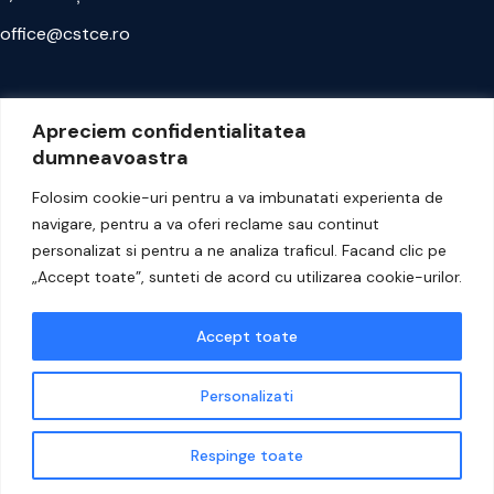
office@cstce.ro
Aboneaza-te la newsletter
Apreciem confidentialitatea
dumneavoastra
Afla din timp despre cele mai noi cursuri si calificari
Folosim cookie-uri pentru a va imbunatati experienta de
disponibile.
navigare, pentru a va oferi reclame sau continut
personalizat si pentru a ne analiza traficul. Facand clic pe
Aboneaza-te
„Accept toate”, sunteti de acord cu utilizarea cookie-urilor.
Accept toate
Personalizati
© 2024 Centrul de Formare in Securitate Cibernetica. Toate
drepturile rezervate.
Respinge toate