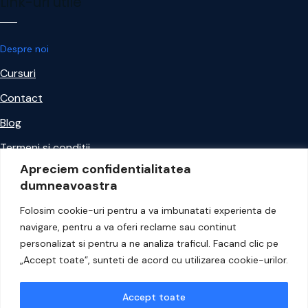
Link-uri utile
Despre noi
Cursuri
Contact
Blog
Termeni si conditii
Apreciem confidentialitatea
Politica de confidentialitate
dumneavoastra
ANPC
Folosim cookie-uri pentru a va imbunatati experienta de
navigare, pentru a va oferi reclame sau continut
Contacteaza-ne
personalizat si pentru a ne analiza traficul. Facand clic pe
„Accept toate”, sunteti de acord cu utilizarea cookie-urilor.
Strada George Constantinescu 2-4B, Globalworth Campus
Accept toate
B, București 020337