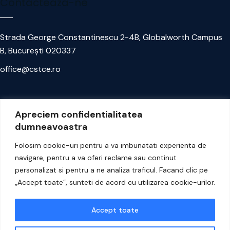
Contacteaza-ne
Strada George Constantinescu 2-4B, Globalworth Campus
B, București 020337
office@cstce.ro
Aboneaza-te la newsletter
Apreciem confidentialitatea
dumneavoastra
Afla din timp despre cele mai noi cursuri si calificari
Folosim cookie-uri pentru a va imbunatati experienta de
disponibile.
navigare, pentru a va oferi reclame sau continut
personalizat si pentru a ne analiza traficul. Facand clic pe
Aboneaza-te
„Accept toate”, sunteti de acord cu utilizarea cookie-urilor.
Accept toate